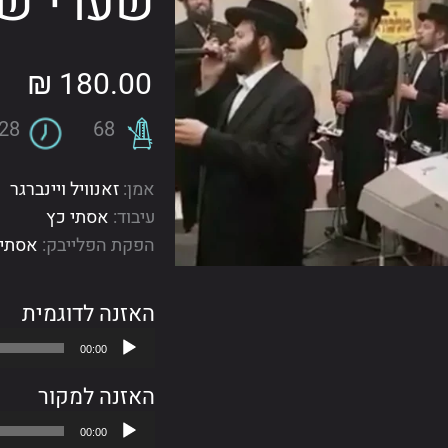
שערי ש
₪
180.00
:28
68
אמן:
זאנוויל ויינברגר
עיבוד:
אסתי כץ
הפקת הפלייבק:
אסתי 
האזנה לדוגמית
נגן
00:00
אודיו
האזנה למקור
נגן
00:00