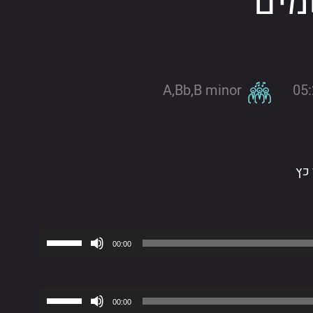
מים
A,Bb,B minor
05
כץ
השתמש
00:00
במקש
למעלה/
השתמש
כדי
00:00