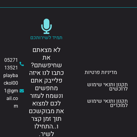
תמיד לשירותכם
לא מצאתם
את
05271
שחיפשתם?
13521
כתבו לנו איזה
מדיניות פרטיות
playba
פלייבק אתם
ckol00
תקנון ותנאי שימוש
מחפשים
לרוכשים
1@gm
ונשמח לעזור
ail.co
תקנון ותנאי שימוש
לכם למצוא
למוכרים
m
את מבוקשכם
תוך זמן קצר
ו..התחילו
לשיר.