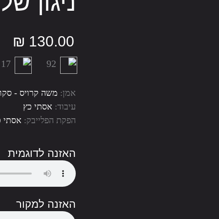
ניגון של
₪
130.00
:17
92
אמן:
משה קרויס - סקו
עיבוד:
אסתי כץ
הפקת הפלייבק:
אסתי כ
האזנה לדוגמית
האזנה למקור