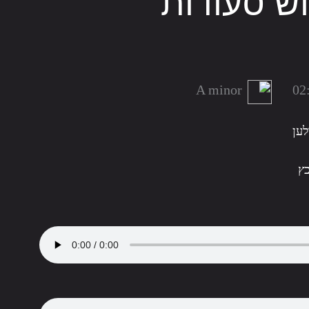
וש סעודות
A minor
02
לען
ץ