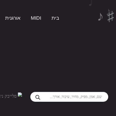
ילוג
♪
♯ 
תוכן
♫ ♩
בית
MIDI
אורגנית
Products
search