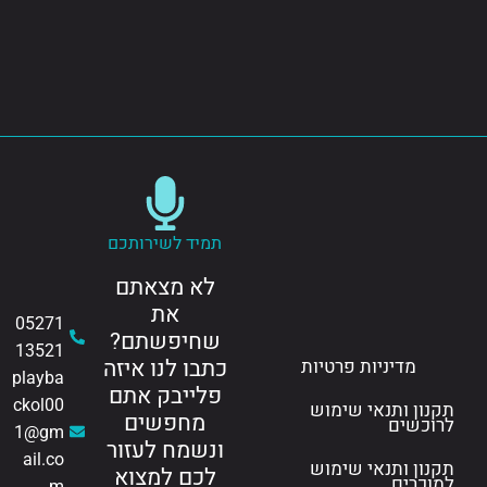
תמיד לשירותכם
לא מצאתם
את
05271
שחיפשתם?
13521
כתבו לנו איזה
מדיניות פרטיות
playba
פלייבק אתם
ckol00
תקנון ותנאי שימוש
מחפשים
לרוכשים
1@gm
ונשמח לעזור
ail.co
תקנון ותנאי שימוש
לכם למצוא
למוכרים
m