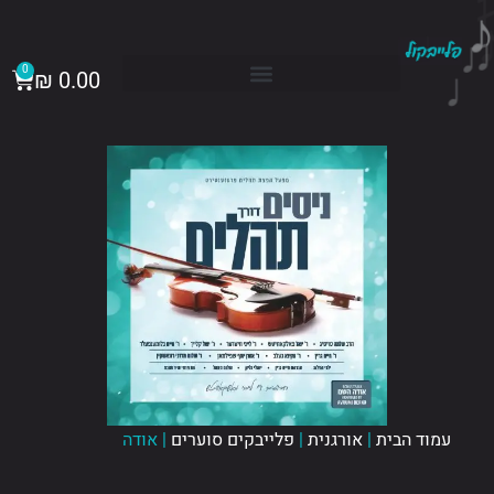
ילוג
♩
תוכן
עגלת קניו
0
₪
0.00
עמוד הבית
|
אורגנית
|
פלייבקים סוערים
| אודה