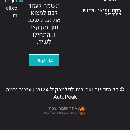
1@gm
ונשמח לעזור
ail.co
ון ותנאי שימוש
לכם למצוא
כרים
m
את מבוקשכם
תוך זמן קצר
ו..התחילו
לשיר.
צרו קשר
© כל הזכויות שמורות לפלייבקול 2024 | עיצוב ובניה
AutoPeak
אתר שומר שבת
מופעל באמצעות
AutoPeak