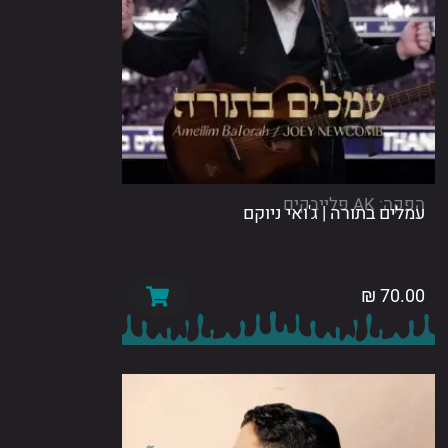
לייבקים
ם בתורה | ג'ואי ניוקם
₪
70