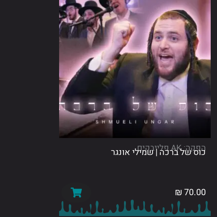
לייבקים
של ברכה | שמילי אונגר
₪
70