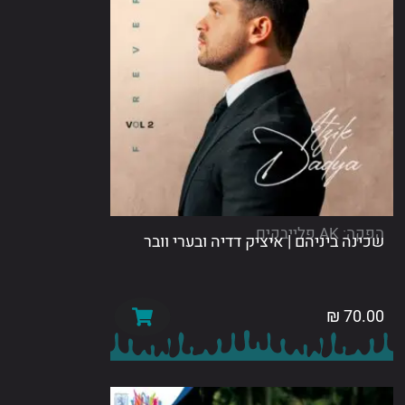
לייבקים
ה ביניהם | איציק דדיה ובערי וובר
₪
70