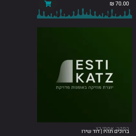
₪
70
: אסתי כץ
ם תהיו | דוד שירו