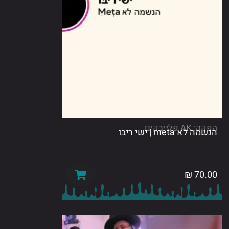
לייבקים
meta | ישי ריבו
₪
70