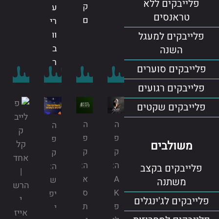
פלייבקים ללא
ק
ע
טראנסים
ם
רי
וו
פלייבקים למעגל
ב
השנה
ר
פלייבקים סוערים
פלייבקים רגועים
פלייבקים שקטים
ה
ה
ה
פ
פ
פ
משולבים
ק
ק
ק
ה:
ה:
ה:
פלייבקים בקצב
A
א
ש
משתנה
K
ס
יפ
פלייבקים לג'ינגלים
פ
ת
י