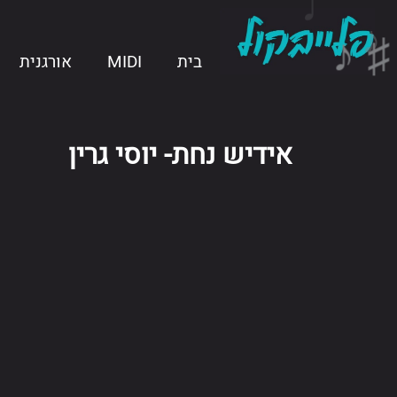
♪
ילוג
♩
♫ ♩
תוכן
בית
MIDI
אורגנית
אידיש נחת- יוסי גרין